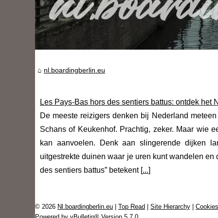
nl.boardingberlin.eu
Les Pays-Bas hors des sentiers battus: ontdek het 
De meeste reizigers denken bij Nederland meteen
Schans of Keukenhof. Prachtig, zeker. Maar wie een
kan aanvoelen. Denk aan slingerende dijken lan
uitgestrekte duinen waar je uren kunt wandelen en 
des sentiers battus” betekent [
...
]
© 2026
Nl.boardingberlin.eu
|
Top Read
|
Site Hierarchy
|
Cookies
Powered by
vBulletin®
Version 5.7.0