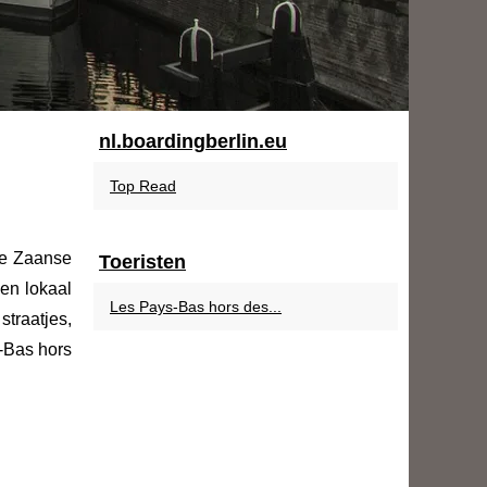
nl.boardingberlin.eu
Top Read
de Zaanse
Toeristen
 en lokaal
Les Pays-Bas hors des...
traatjes,
s-Bas hors